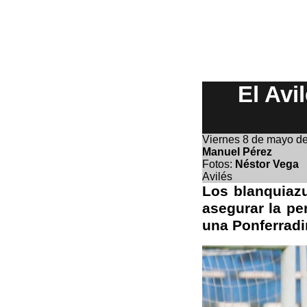
El Avi
Viernes 8
de mayo d
Manuel Pérez
Fotos:
Néstor Vega
Avilés
Los blanquiazu
asegurar la pe
una Ponferradin