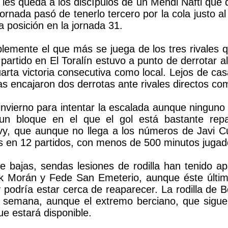
e les queda a los discípulos de un Mehdi Nafti que
ornada pasó de tenerlo tercero por la cola justo al
ra posición en la jornada 31.
iblemente el que más se juega de los tres rivales 
 partido en El Toralín estuvo a punto de derrotar 
arta victoria consecutiva como local. Lejos de cas
das encajaron dos derrotas ante rivales directos 
nvierno para intentar la escalada aunque ninguno de
n un bloque en el que el gol está bastante repa
vy, que aunque no llega a los números de Javi C
les en 12 partidos, con menos de 500 minutos jugad
e bajas, sendas lesiones de rodilla han tenido 
 Morán y Fede San Emeterio, aunque éste último 
 podría estar cerca de reaparecer. La rodilla de B
a semana, aunque el extremo berciano, que sigu
e estará disponible.