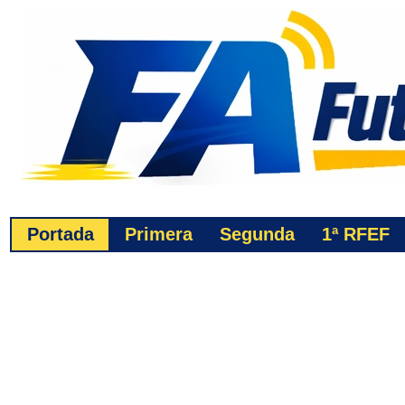
Portada
Primera
Segunda
1ª
RFEF