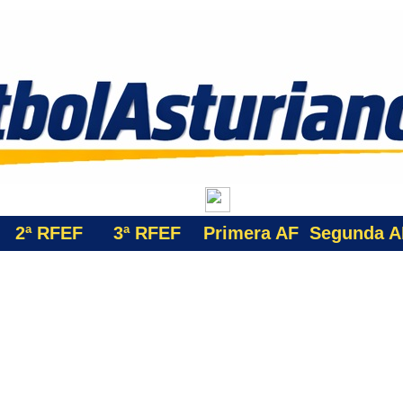
2ª RFEF
3ª
RFEF
Primera AF
Segunda A