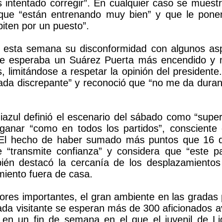
intentado corregir”. En cualquier caso se muestr
que “están entrenando muy bien” y que le ponen
ten por un puesto”.
 esta semana su disconformidad con algunos aspe
e esperaba un Suárez Puerta más encendido y me
es, limitándose a respetar la opinión del presiden
nada discrepante” y reconoció que “no me da duran
uiazul definió el escenario del sábado como “supe
ganar “como en todos los partidos”, consciente 
El hecho de haber sumado más puntos que 16 de 
e “transmite confianza” y considera que “este p
én destacó la cercanía de los desplazamiento
imiento fuera de casa.
ores importantes, el gran ambiente en las grada
ada visitante se esperan más de 300 aficionados a
 en un fin de semana en el que el juvenil de Li