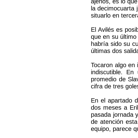
ajenos, es lo qu
la decimocuarta j
situarlo en terce
El Avilés es pos
que en su último
habría sido su cu
últimas dos sali
Tocaron algo en i
indiscutible. E
promedio de Sla
cifra de tres go
En el apartado d
dos meses a Erik
pasada jornada y
de atención est
equipo, parece qu