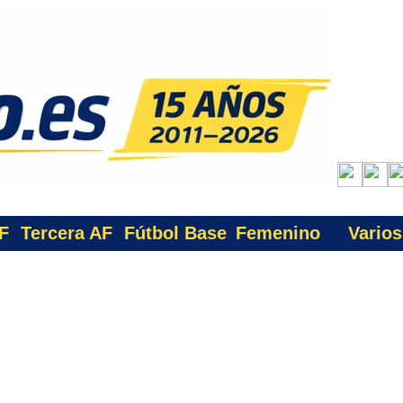
F
Tercera AF
Fútbol Base
Femenino
Varios