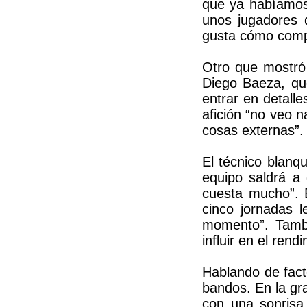
que ya habíamos 
unos jugadores 
gusta cómo compi
Otro que mostró
Diego Baeza, qu
entrar en detall
afición “no veo 
cosas externas”.
El técnico blanq
equipo saldrá a 
cuesta mucho”. 
cinco jornadas l
momento”. Tambi
influir en el rend
Hablando de fact
bandos. En la gr
con una sonrisa