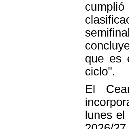
cumpli
clasific
semifi
concluy
que es 
ciclo".
El Cea
incorpor
lunes el
2026/27