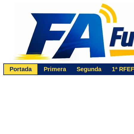
Portada
Primera
Segunda
1ª
RFE