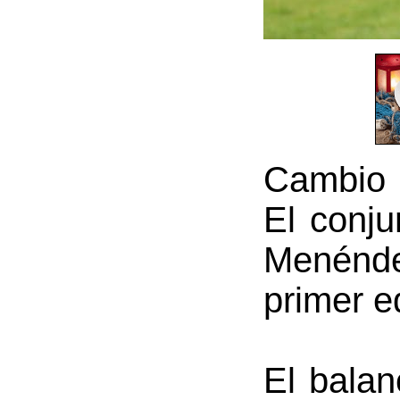
Cambio e
El conju
Menénde
primer e
El balan