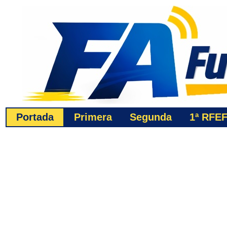
Portada
Primera
Segunda
1ª
RFE