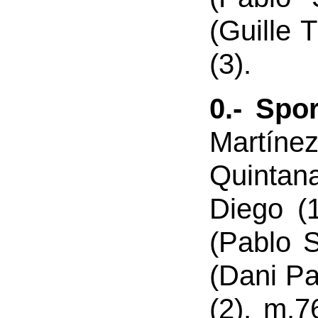
(Guille 
(3).
0.- Spo
Martín
Quintan
Diego (
(Pablo S
(Dani Pa
(2), m.7