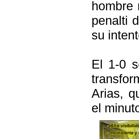
hombre 
penalti 
su inten
El 1-0 s
transfor
Arias, q
el minut