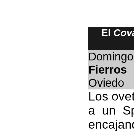
El
Cov
Domingo 
Fierros
Oviedo
Los ovet
a un Sp
encajand