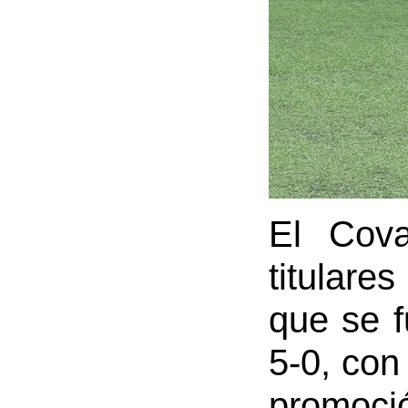
El Cov
titulare
que se f
5-0, con
promoció