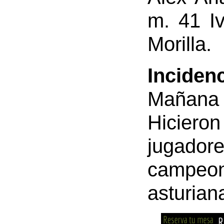
m. 41 Iv
Morilla.
Incide
Mañana 
Hiciero
jugador
campeo
asturian