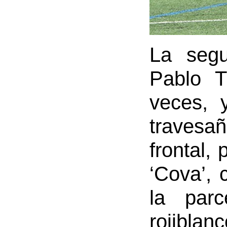
La segu
Pablo T
veces, 
travesañ
frontal,
‘Cova’, 
la par
rojibla