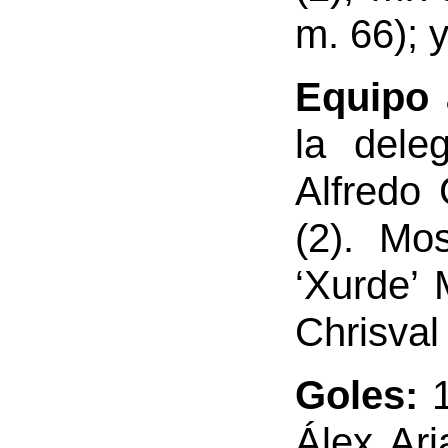
m. 66); 
Equipo 
la dele
Alfredo
(2). Mos
‘Xurde’ 
Chrisval
Goles:
Álex Ari