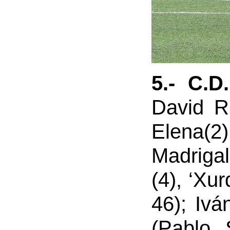
5.- C.D
David Ru
Elena(2)
Madrigal
(4), ‘Xu
46); Ivá
(Pablo 