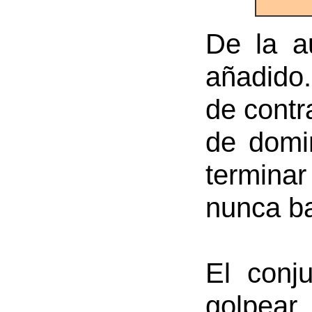
De la au
añadido.
de contr
de domi
terminar
nunca ba
El conj
golpear