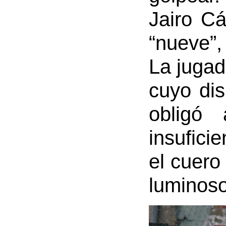
Jairo Cá
“nueve”
La jugad
cuyo dis
obligó
insuficie
el cuero
luminoso