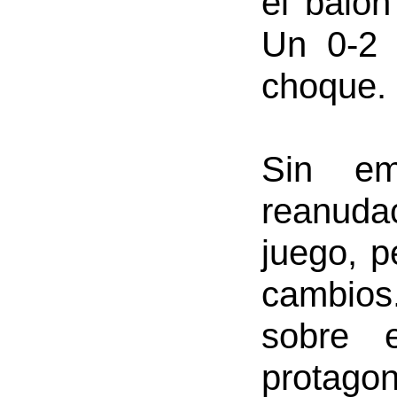
el balón
Un 0-2 
choque.
Sin em
reanuda
juego, p
cambios.
sobre 
protago