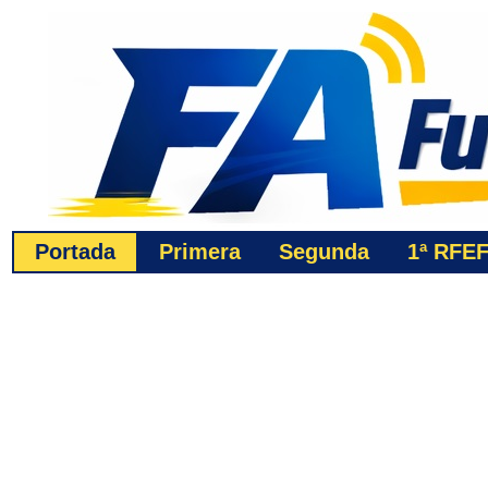
Portada
Primera
Segunda
1ª
RFE