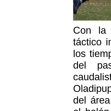
Con la 
táctico 
los tiem
del pas
caudali
Oladipup
del área