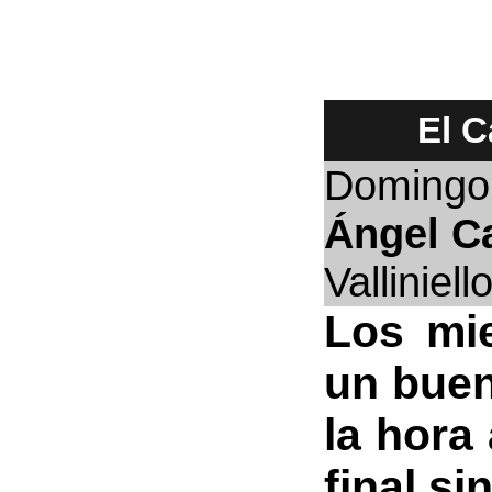
El C
Domingo
Ángel C
Valliniell
Los mie
un buen
la hora
final s