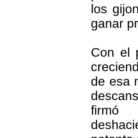
los gijo
ganar p
Con el p
crecien
de esa m
descans
firmó
deshaci