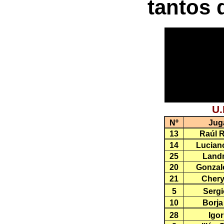
tantos 
U.
Nº
Jug
13
Raúl 
14
Lucian
25
Landr
20
Gonzal
21
Chery
5
Serg
10
Borja
28
Igo