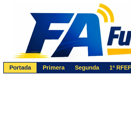
Portada
Primera
Segunda
1ª
RFE