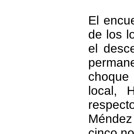
El encu
de los l
el desc
perman
choque s
local, 
respecto
Méndez 
cinco no