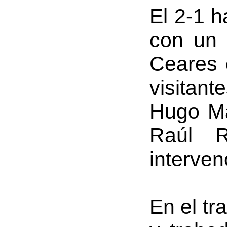
El 2-1 h
con un 
Ceares q
visitan
Hugo Mar
Raúl R
interven
En el tr