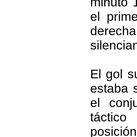
minuto 
el prim
derech
silencia
El gol s
estaba 
el conj
táctico
posición