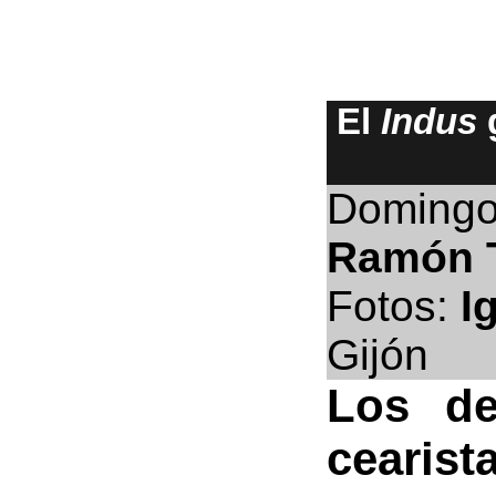
El
Indus
Domingo
Ramón 
Fotos:
I
Gijón
Los de
cearis