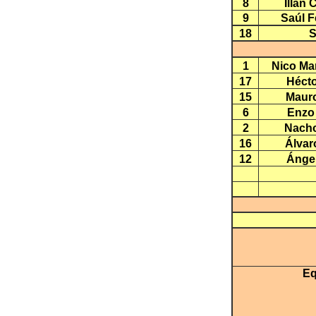
8
Illán
9
Saúl 
18
S
1
Nico Mar
17
Héct
15
Maur
6
Enzo
2
Nacho
16
Álvar
12
Ánge
Eq