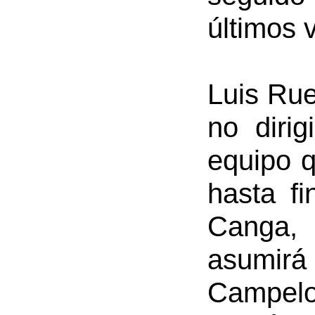
últimos 
Luis Rue
no dirig
equipo 
hasta f
Canga,
asumir
Campelo