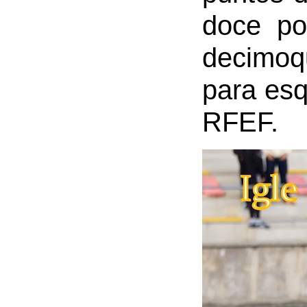
doce por
decimoqu
para esq
RFEF.