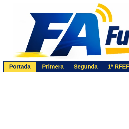
Portada
Primera
Segunda
1ª
RFE