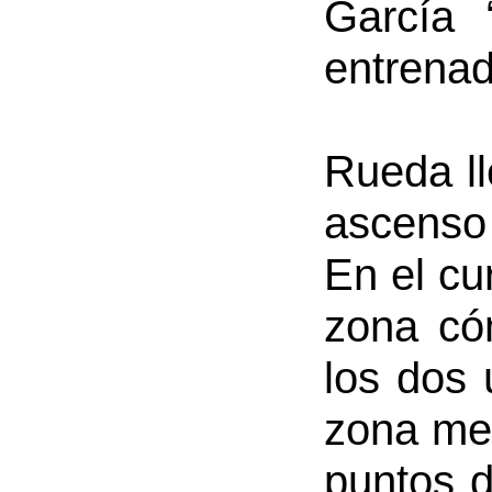
García 
entrenad
Rueda ll
ascenso
En el cu
zona có
los dos 
zona med
puntos d