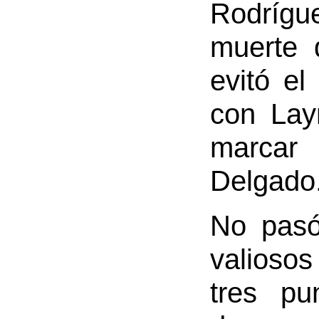
Rodrígu
muerte 
evitó e
con Lay
marcar 
Delgado
No pasó
valioso
tres pu