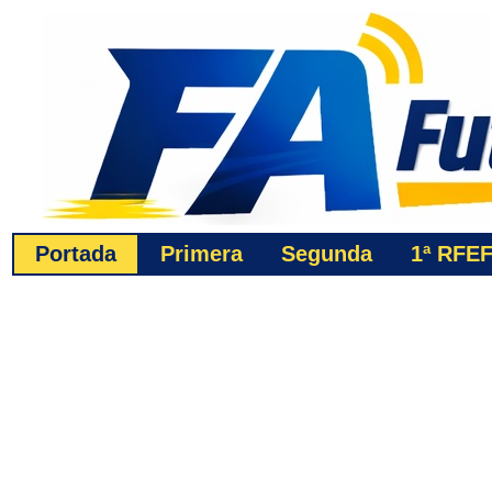
Portada
Primera
Segunda
1ª
RFE