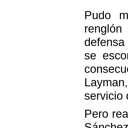
Pudo m
renglón
defensa 
se esco
consecue
Layman,
servicio
Pero rea
Sánchez