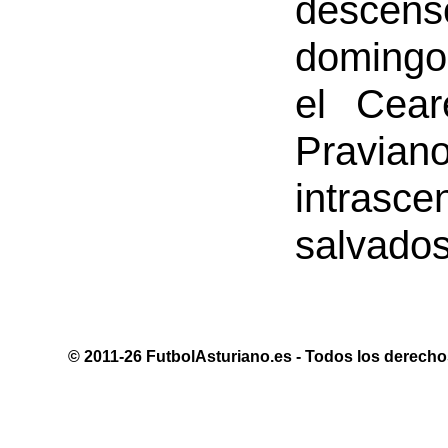
descens
domingo
el Cear
Pravia
intrasc
salvado
© 2011-26 FutbolAsturiano.es - Todos los derechos