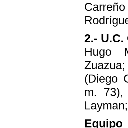
Carreñ
Rodrígue
2.- U.C
Hugo M
Zuazua
(Diego 
m. 73),
Layman;
Equipo 