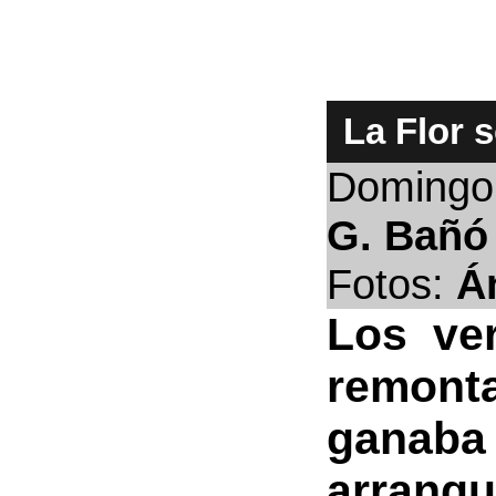
La Flor 
Domingo
G. Bañó
Fotos:
Á
Los ver
remont
ganaba 
arranq