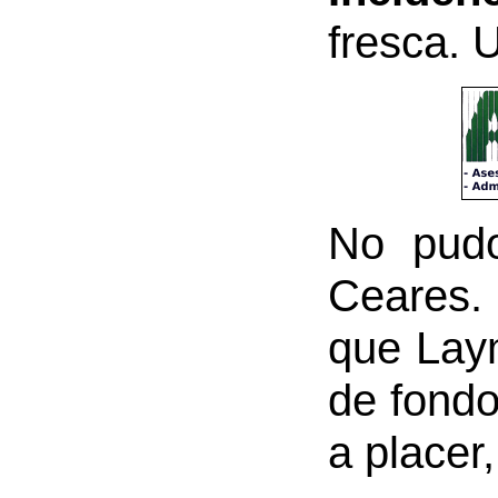
fresca. 
No pudo
Ceares. 
que Laym
de fondo
a placer,