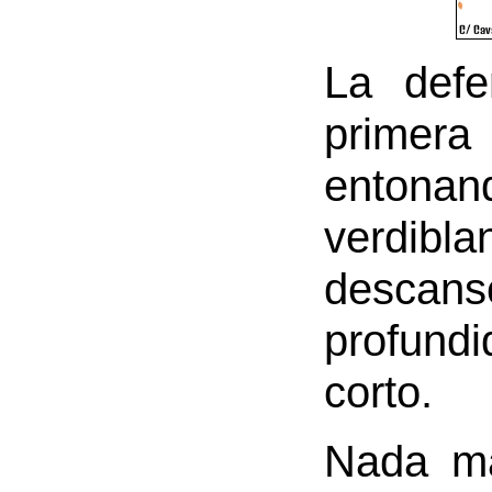
La defe
primera
entonan
verdibl
descanso
profundi
corto.
Nada má