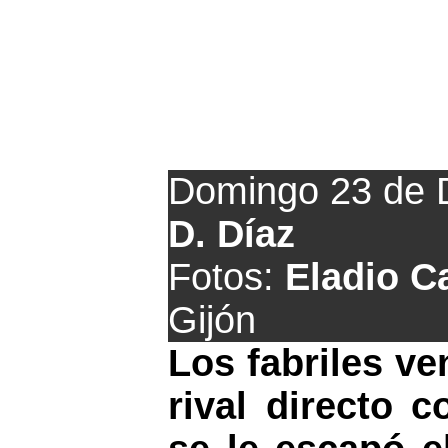
El
Indus
golea y
Domingo 23 de 
D. Díaz
Fotos:
Eladio C
Gijón
Los fabriles ve
rival directo 