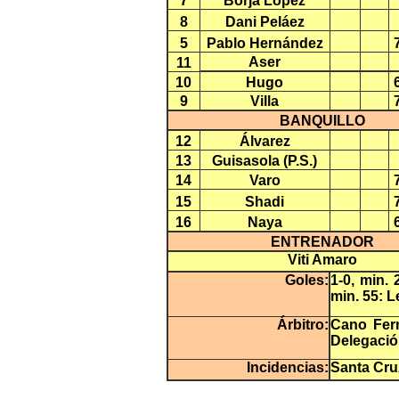
7
Borja López
8
Dani Peláez
5
Pablo Hernández
Aser
11
10
Hugo
9
Villa
BANQUILLO
12
Álvarez
13
Guisasola (P.S.)
14
Varo
15
Shadi
16
Naya
ENTRENADOR
Viti Amaro
Goles:
1-0, min. 
min. 55: L
Árbitro:
Cano Fern
Delegación
Incidencias:
Santa Cruz