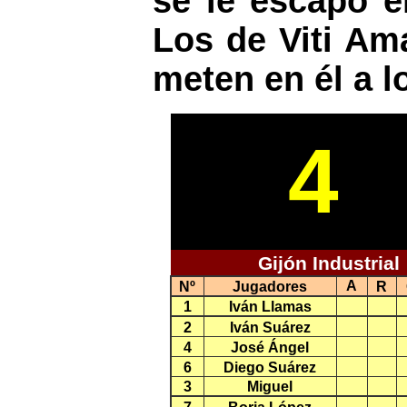
se le escapó el
Los de Viti Am
meten en él a l
4
Gijón Industrial
A
Nº
Jugadores
R
1
Iván Llamas
2
Iván Suárez
4
José Ángel
6
Diego Suárez
3
Miguel