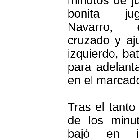
minutos de j
bonita ju
Navarro, 
cruzado y aj
izquierdo, ba
para adelant
en el marcado
Tras el tanto
de los minut
bajó en i