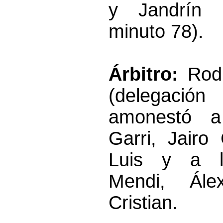
y Jandrín (
minuto 78).
Árbitro:
Rodr
(delegació
amonestó a
Garri, Jairo
Luis y a lo
Mendi, Ál
Cristian.