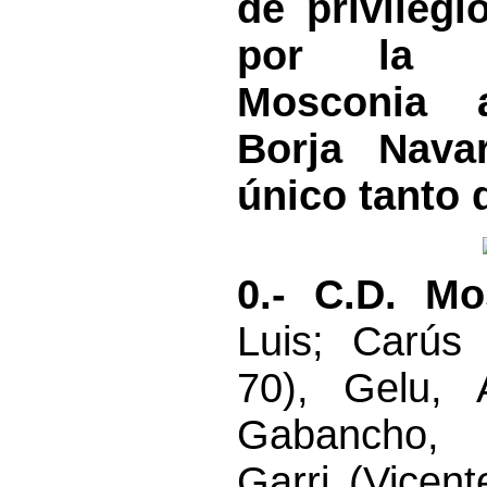
de privilegi
por la 
Mosconia a
Borja Nava
único tanto d
0.- C.D. Mo
Luis; Carús 
70), Gelu, 
Gabancho, 
Garri (Vicent