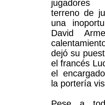
jugadores 
terreno de j
una inoport
David Arm
calentamie
dejó su puest
el francés Lu
el encargad
la portería vis
Pese a tod