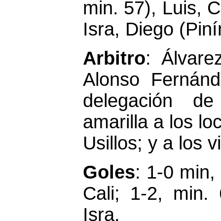
min. 57), Luis, C
Isra, Diego (Pin
Arbitro
: Álvare
Alonso Fernán
delegación d
amarilla a los l
Usillos; y a los v
Goles
: 1-0 min,
Cali; 1-2, min.
Isra.