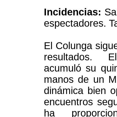
Incidencias:
S
a
espectadores. Ta
El Colunga sigue
resultados. 
acumuló su quin
manos de un Mo
dinámica bien 
encuentros segu
ha proporci