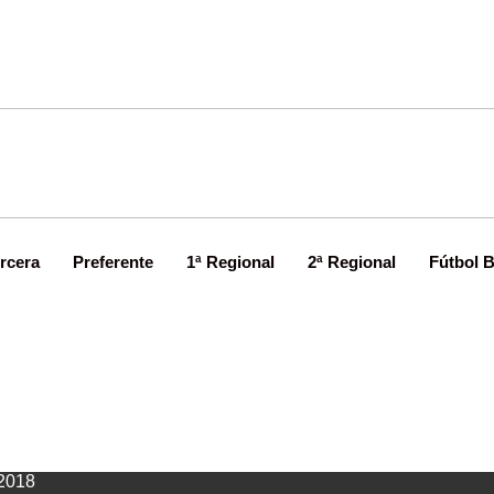
rcera
Preferente
1ª Regional
2ª Regional
Fútbol 
dal de Tomé arranca con buen pie
2018