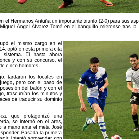
en el Hermanos Antuña un importante triunfo (2-0) para sus asp
 Miguel Ángel Álvarez Tomé en el banquillo mierense tras la 
cupó el mismo cargo en el
4, optó en esta primera cita
e sistema. El hasta ahora
 once y con su concurso, el
de cinco hombres.
jo, tardaron los locales en
 juego, pero con el paso de
 posesión del balón y con el
o, trascurrían los minutos y
aces de traducir su dominio
ca, que protagonizó una
rda, se internó en el ares,
o a mano ante el meta José
responder. Pasada la primera
agir, intentó sorprender con