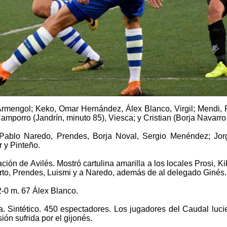
rmengol; Keko, Omar Hernández, Álex Blanco, Virgil; Mendi, P
mporro (Jandrín, minuto 85), Viesca; y Cristian (Borja Navarro,
Pablo Naredo, Prendes, Borja Noval, Sergio Menéndez; Jorg
 y Pinteño.
ción de Avilés. Mostró cartulina amarilla a los locales Prosi, K
erto, Prendes, Luismi y a Naredo, además de al delegado Ginés.
2-0 m. 67 Álex Blanco.
 Sintético. 450 espectadores.
Los jugadores del Caudal luci
sión sufrida por el gijonés.