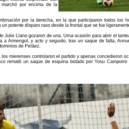
e marchó por encima de la
binación por la derecha, en la que participaron todos los 
n un potente disparo raso desde la frontal que se fue ligerament
de Julio Llano gozaron de una. Urna ocasión para abrir el tant
 a Armengol, y acto y seguido, tras un saque de falta, Annun
 dominios de Peláez.
, los mierenses controlaron el partido y apenas concedieron oc
nco remató un saque de esquina botado por Yosu Camporro 