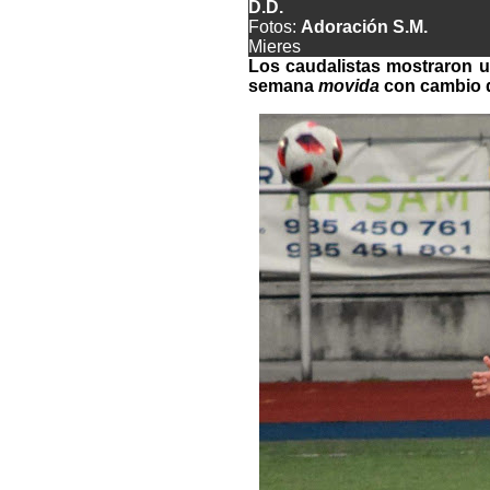
D.D.
Fotos:
Adoración S.M.
Mieres
Los caudalistas mostraron un
semana
movida
con cambio d