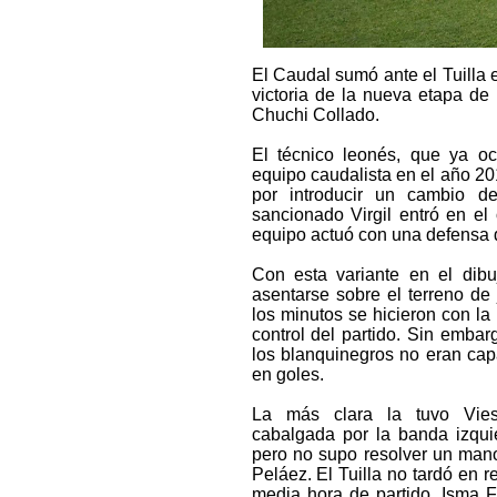
El Caudal sumó ante el Tuilla 
victoria de la nueva etapa de
Chuchi Collado.
El técnico leon
é
s, que ya o
equipo caudalista en el año 201
por introducir un cambio d
sancionado Virgil entró en el
equipo actuó con una defensa 
Con esta variante en el dibu
asentarse sobre el terreno de
los minutos se hicieron con la
control del partido. Sin embarg
los blanquinegros no eran cap
en goles.
La más clara la tuvo Vies
cabalgada por la banda izquie
pero no supo resolver un man
Peláez. El Tuilla no tardó en 
media hora de partido, Isma F