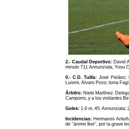
2.- Caudal Deportivo:
David A
minuto 71); Annunziata, Yosu Ca
0.- C.D. Tuilla:
José Peláez; 
Luismi, Álvaro Pozo; Isma Fagir
Árbitro:
Nieto Martínez
.
Delega
Camporro, y a los visitantes B
Goles:
1-0 m. 45: Annunziata; 
Incidencias:
Hermanos Antuña.
de "ánimo Íker", por la grave le