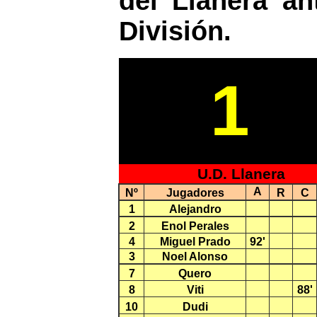
del Llanera an
División.
1
U.D. Llanera
A
Nº
Jugadores
R
C
1
Alejandro
2
Enol Perales
4
Miguel Prado
92'
3
Noel Alonso
7
Quero
8
Viti
88'
10
Dudi