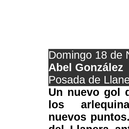
El Llanera cort
Domingo 18 de 
Abel González
Posada de Llan
Un nuevo gol d
los arlequi
nuevos puntos.