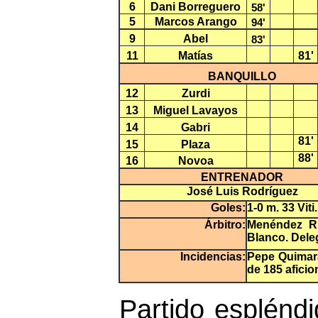
6
Dani Borreguero
58'
5
Marcos Arango
94'
9
Abel
83'
11
Matías
81'
BANQUILLO
12
Zurdi
13
Miguel Lavayos
14
Gabri
81'
15
Plaza
88'
16
Novoa
ENTRENADOR
José Luis Rodríguez
Goles:
1-0 m. 33 Viti.
Árbitro:
Menéndez Ri
Blanco. Deleg
Incidencias:
Pepe Quimará
de 185 afici
Partido esplénd