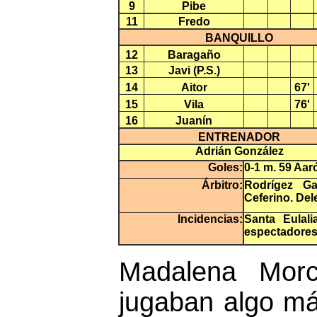
9
Pibe
11
Fredo
BANQUILLO
12
Baragaño
13
Javi (P.S.)
14
Aitor
67'
15
Vila
76'
16
Juanín
ENTRENADOR
Adrián González
Goles:
0-1 m. 59 Aar
Árbitro:
Rodrígez Ga
Ceferino. Del
Incidencias:
Santa Eulali
espectadores
Madalena Mor
jugaban algo má