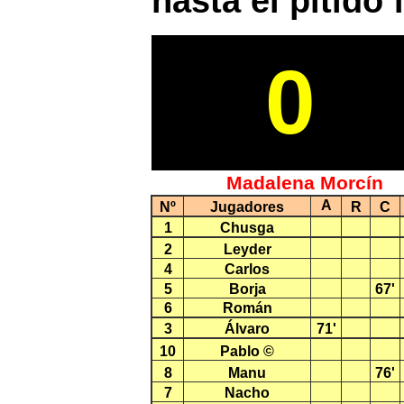
hasta el pitido f
0
Madalena Morcín
A
Nº
Jugadores
R
C
1
Chusga
2
Leyder
4
Carlos
5
Borja
67'
6
Román
3
Álvaro
71'
10
Pablo ©
8
Manu
76'
7
Nacho