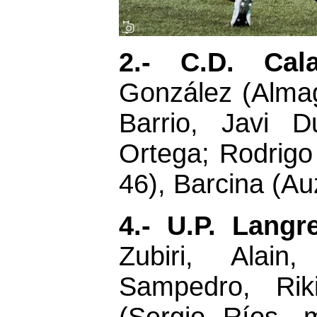
2.- C.D. Cal
González (Almagr
Barrio, Javi D
Ortega; Rodrigo
46), Barcina (Au
4.- U.P. Langr
Zubiri, Alai
Sampedro, Riki