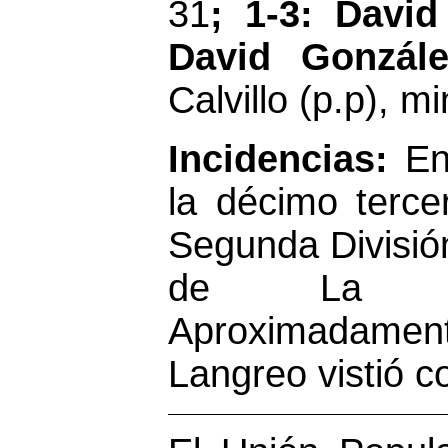
31
; 1-3: David
David Gonzál
Calvillo (p.p), mi
Incidencias:
Enc
la décimo terce
Segunda Divisió
de La Plan
Aproximadamen
Langreo vistió 