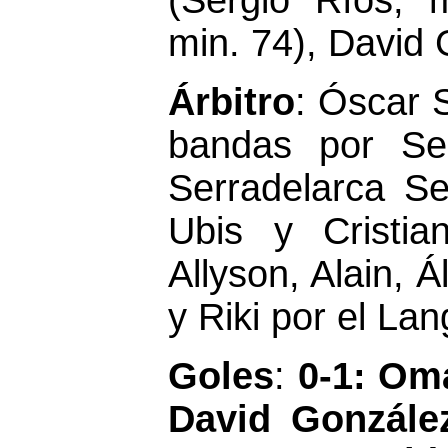
(Sergio Ríos, 
min. 74), David
Árbitro
: Óscar S
bandas por Ser
Serradelarca S
Ubis y Cristia
Allyson, Alain, Á
y Riki por el Lan
Goles
:
0-1: Om
David Gonzále