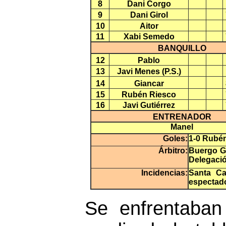
8
Dani Corgo
9
Dani Girol
10
Aitor
11
Xabi Semedo
BANQUILLO
12
Pablo
13
Javi Menes (P.S.)
14
Giancar
15
Rubén Riesco
16
Javi Gutiérrez
ENTRENADOR
Manel
Goles:
1-0 Rubé
Árbitro:
Buergo Go
Delegació
Incidencias:
Santa Ca
espectad
Se enfrentaban