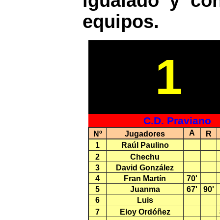
igualado y co
equipos.
1
C.D. Praviano
A
Nº
Jugadores
R
1
Raúl Paulino
2
Chechu
3
David González
4
Fran Martín
70'
5
Juanma
67'
90'
6
Luis
7
Eloy Ordóñez