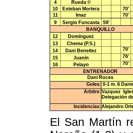
4
Rueda ©
10
Esteban Mortera
70'
11
Imaz
70'
9
Sergio Funcasta
59'
BANQUILLO
12
Domínguez
13
Chema (P.S.)
70'
14
Dani Beneitez
76'
15
Juanín
70'
16
Pelayo
ENTRENADOR
Dani Roces
Goles:
0-1 m. 6 Danie
Árbitro:
Vazquez Igle
Delegación de
Incidencias:
Alejandro Ort
E
l San Martín r