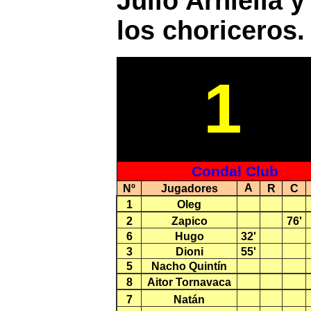
Julio Arniella 
los choriceros.
1
Condal Club
A
Nº
Jugadores
R
C
1
Oleg
2
Zapico
76'
6
Hugo
32'
3
Dioni
55'
5
Nacho Quintín
8
Aitor Tornavaca
7
Natán