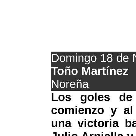
El San Mart
Domingo 18 de 
Toño Martínez
Noreña
Los goles de
comienzo y al 
una victoria b