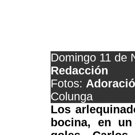
El Tuill
Domingo 11 de 
Redacción
Fotos:
Adoració
Colunga
Los arlequinad
bocina, en un