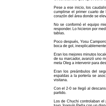
Pese a ese inicio, los caudali
cumplirse el primer cuarto d
corazón del área donde se elevó
No se conformó el equipo mie
responder. Lo hicieron por me
tablas.
Poco después, Yosu Camporro, 
boca de gol, inexplicablemente
Eran los mejores minutos local
de su marcador, avanzó uno met
meta Oleg a intervenir para desb
Eran los preámbulos del seg
espaldas a la portería se aso
visitana.
Con el 2-0 se llegó al descans
partido.
Los de Chuchi controlaban el 
tuvo Joaquín Peña con un dispa