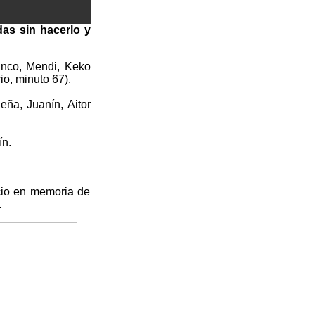
as sin hacerlo y
anco, Mendi, Keko
io, minuto 67).
eña, Juanín, Aitor
ín.
cio en memoria de
.