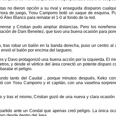
stas no dieron opción a su rival y enseguida disiparon cualqu
e hora de juego, Yosu Camporro botó un saque de esquina. Pu
 Álex Blanco para rematar el 1-0 al fondo de la red.
rense y Cristian pudo ampliar distancias. Pero los noreñens
diación de Dani Beneitez, que tuvo una buena ocasión para po
tras robar un balón en la banda derecha, puso un centro al á
 envió el balón por encima del larguero.
es y Davo protagonizó una buena acción por la izquierda. El m
ros, y desde el vértice del área conectó un potente disparo co
aratar el peligro.
undo tanto del Caudal , porque minutos después, Keko con
ció con Yosu Camporro y el capitán, con una vaselina sorpre
o y tras el mismo, Cristian gozó de una nueva y clara ocasión 
partido ante un Condal que apenas creó peligro. La única oca
ro desde dentro del área.