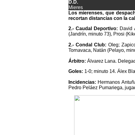
D.D.
Mieres
Los mierenses, que despacha
recortan distancias con la cab
2.- Caudal Deportivo:
David 
(Jandrín, minuto 73), Prosi (Ki
2.- Condal Club:
Oleg; Zapico
Tornavaca, Natán (Pelayo, minu
Árbitro:
Álvarez Lana. Delegac
Goles:
1-0; minuto 14. Álex Bl
Incidencias:
Hermanos Antuña.
Pedro Peláez Pumariega, jugador