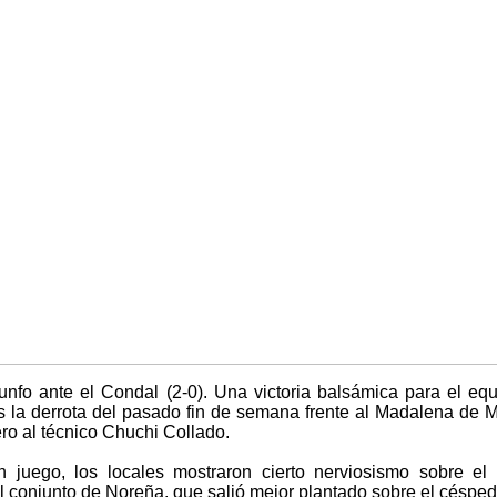
unfo ante el Condal (2-0). Una victoria balsámica para el e
s la derrota del pasado fin de semana frente al Madalena de M
ro al técnico Chuchi Collado.
uego, los locales mostraron cierto nerviosismo sobre el 
 conjunto de Noreña, que salió mejor plantado sobre el césped