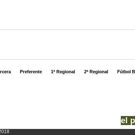
rcera
Preferente
1ª Regional
2ª Regional
Fútbol 
nce sin apuros y Chuchi salva
el 
2018