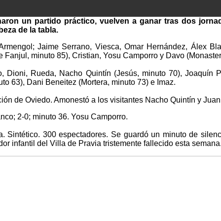
ron un partido práctico, vuelven a ganar tras dos jornad
eza de la tabla.
Armengol; Jaime Serrano, Viesca, Omar Hernández, Álex Bl
ke Fanjul, minuto 85), Cristian, Yosu Camporro y Davo (Monaster
, Dioni, Rueda, Nacho Quintín (Jesús, minuto 70), Joaquín P
to 63), Dani Beneitez (Mortera, minuto 73) e Imaz.
ión de Oviedo. Amonestó a los visitantes Nacho Quintín y Juan
anco; 2-0; minuto 36. Yosu Camporro.
 Sintético. 300 espectadores. Se guardó un minuto de silen
 infantil del Villa de Pravia tristemente fallecido esta semana