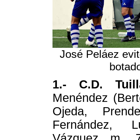
José Peláez evit
botad
1.- C.D. Tui
Menéndez (Bert
Ojeda, Prend
Fernández, L
Vázquez m. 7