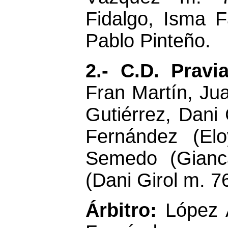
Fidalgo, Isma F
Pablo Pinteño.
2
.- C.D. Prav
Fran Martín, Ju
Gutiérrez, Dani
Fernández (El
Semedo (Gianca
(Dani Girol m. 76
Árbitro:
López A