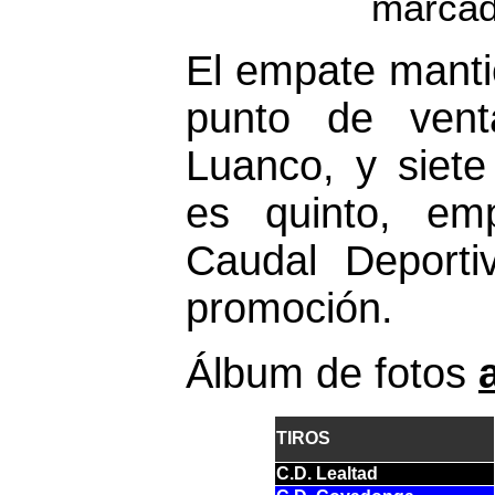
marcad
El empate mantie
punto de vent
Luanco, y siet
es quinto, em
Caudal Deporti
promoción.
Álbum de fotos
TIROS
C.D. Lealtad