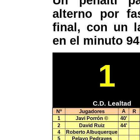
Un penalti p
alterno por f
final, con un 
en el minuto 94
1
C.D. Lealtad
A
Nº
Jugadores
R
1
Javi Porrón ©
40'
2
David Ruiz
44'
4
Roberto Albuquerque
5
Pelayo Pedrayes