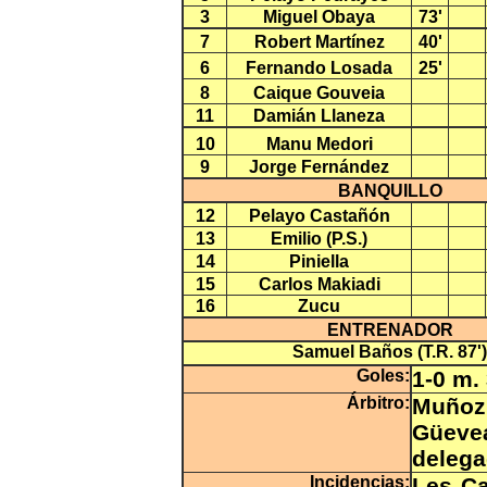
3
Miguel Obaya
73'
7
Robert Martínez
40'
6
Fernando Losada
25'
8
Caique Gouveia
11
Damián Llaneza
10
Manu Medori
9
Jorge Fernández
BANQUILLO
12
Pelayo Castañón
13
Emilio (P.S.)
14
Piniella
15
Carlos Makiadi
16
Zucu
ENTRENADOR
Samuel Baños (T.R. 87')
Goles:
1-0 m.
Árbitro:
Muñoz 
Güeve
delega
Incidencias:
Les Ca