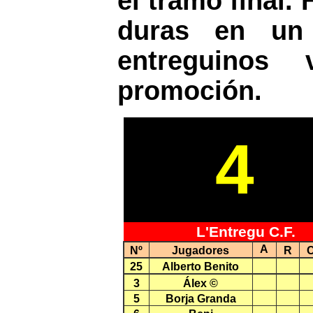
el tramo final.
duras en un 
entreguinos
promoción.
4
L'Entregu C.F.
A
Nº
Jugadores
R
25
Alberto Benito
3
Álex ©
5
Borja Granda