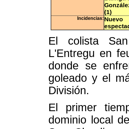
Gonzále
(1)
Incidencias:
Nuevo 
especta
El colista San
L'Entregu en fe
donde se enfre
goleado y el má
División.
El primer tiem
dominio local de