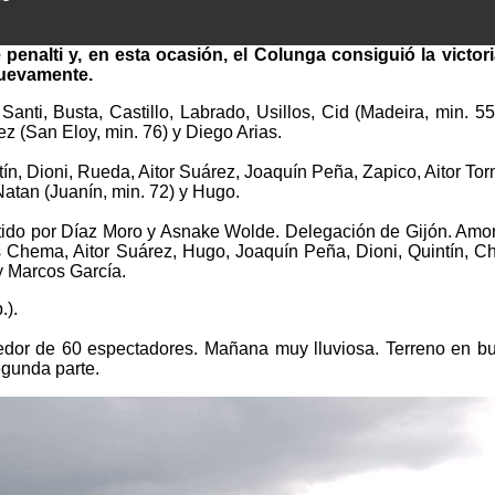
 penalti y, en esta ocasión, el Colunga consiguió la victor
nuevamente.
nti, Busta, Castillo, Labrado, Usillos, Cid (Madeira, min. 55
z (San Eloy, min. 76) y Diego Arias.
n, Dioni, Rueda, Aitor Suárez, Joaquín Peña, Zapico, Aitor Tor
 Natan (Juanín, min. 72) y Hugo.
tido por Díaz Moro y Asnake Wolde. Delegación de Gijón. Amo
ntes Chema, Aitor Suárez, Hugo, Joaquín Peña, Dioni, Quintín, C
y Marcos García.
.).
edor de 60 espectadores. Mañana muy lluviosa. Terreno en b
gunda parte.