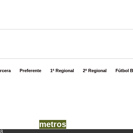
rcera
Preferente
1ª Regional
2ª Regional
Fútbol 
da tres puntos al Colunga desde l
metros
18