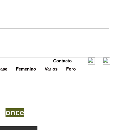
Contacto
Base
Femenino
Varios
Foro
os
once