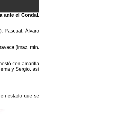
ia ante el Condal,
), Pascual, Álvaro
navaca (Imaz, min.
nestó con amarilla
hema y Sergio, así
uen estado que se