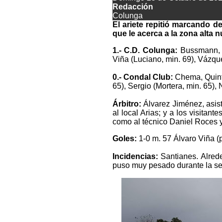
Redacción
Colunga
El ariete repitió marcando de
que le acerca a la zona alta 
1.- C.D. Colunga:
Bussmann, Sa
Viña (Luciano, min. 69), Vázque
0.- Condal Club:
Chema, Quintí
65), Sergio (Mortera, min. 65),
Árbitro:
Álvarez Jiménez, asis
al local Arias; y a los visita
como al técnico Daniel Roces 
Goles:
1-0 m. 57 Álvaro Viña (p
Incidencias:
Santianes. Alred
puso muy pesado durante la se