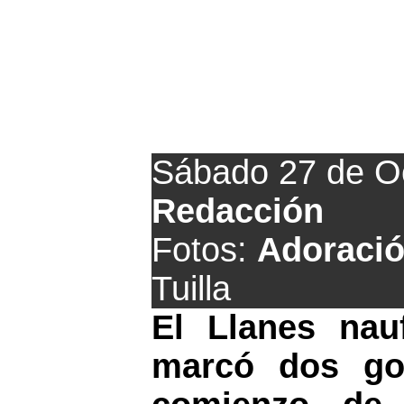
El Tuilla demu
Sábado 27 de O
Redacción
Fotos:
Adoració
Tuilla
El Llanes nau
marcó dos gol