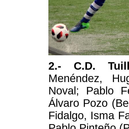
2.- C.D. Tui
Menéndez, Hug
Noval; Pablo F
Álvaro Pozo (Be
Fidalgo, Isma Fa
Pablo Pinteño (