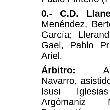
0.- C.D. Lla
Menéndez, Bert
García; Lleran
Gael, Pablo Pri
Ariel.
Árbitro:
A
Navarro, asistid
Isusi Iglesi
Argómaniz M