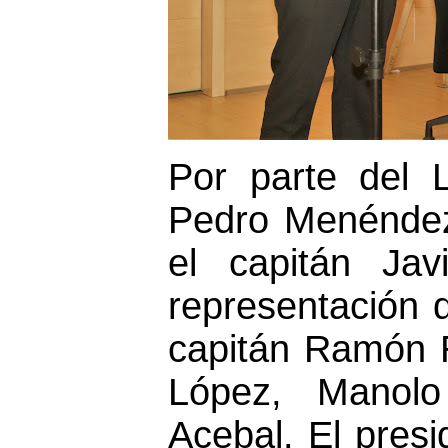
Por parte del L
Pedro Menéndez
el capitán Ja
representación d
capitán Ramón R
López, Manol
Acebal. El pres