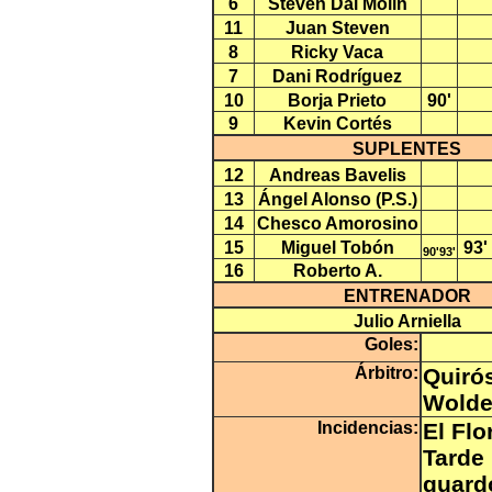
6
Steven Dal Molin
11
Juan Steven
8
Ricky Vaca
7
Dani Rodríguez
10
Borja Prieto
90'
9
Kevin Cortés
SUPLENTES
12
Andreas Bavelis
13
Ángel Alonso (P.S.)
14
Chesco Amorosino
15
Miguel Tobón
93'
90'93'
16
Roberto A.
ENTRENADOR
Julio Arniella
Goles:
Árbitro:
Quiró
Wolde
Incidencias:
El Flo
Tarde 
guard