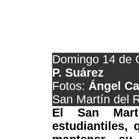
El
Uni
hace valer 
Domingo 14 de 
P. Suárez
Fotos:
Ángel Ca
San Martín del R
El San Mar
estudiantiles, 