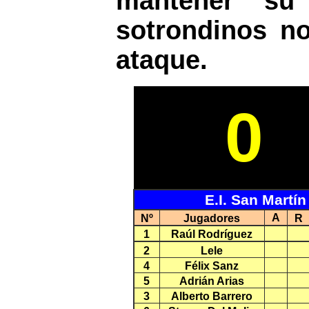
mantener su
sotrondinos no
ataque.
0
E.I. San Martín
A
Nº
Jugadores
R
1
Raúl Rodríguez
2
Lele
4
Félix Sanz
5
Adrián Arias
3
Alberto Barrero