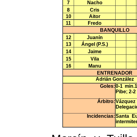
7
Nacho
8
Cris
10
Aitor
11
Fredo
BANQUILLO
12
Juanín
13
Ángel (P.S.)
14
Jaime
15
Vila
16
Manu
ENTRENADOR
Adrián González
Goles:
0-1 min.
Pibe; 2-
Árbitro:
Vázquez I
Delegació
Incidencias:
Santa Eu
intermite