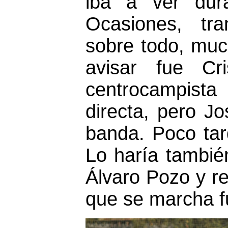
iba a ver dur
Ocasiones, tr
sobre todo, muc
avisar fue Cr
centrocampist
directa, pero J
banda. Poco tard
Lo haría tambié
Álvaro Pozo y r
que se marcha f