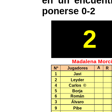
en un encuentr
ponerse 0-2
2
Madalena Morc
A
Nº
Jugadores
R
1
Javi
2
Leyder
4
Carlos ©
5
Borja
6
Román
3
Álvaro
9
Pibe