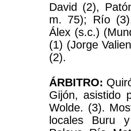
David (2), Patón
m. 75); Río (3)
Álex (s.c.) (Mun
(1) (Jorge Valie
(2).
ÁRBITRO:
Quir
Gijón, asistido
Wolde. (3). Most
locales Buru y