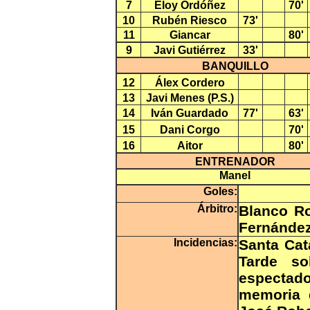
7
Eloy Ordóñez
70'
10
Rubén Riesco
73'
11
Giancar
80'
9
Javi Gutiérrez
33'
BANQUILLO
12
Álex Cordero
13
Javi Menes (P.S.)
14
Iván Guardado
77'
63'
15
Dani Corgo
70'
16
Aitor
80'
ENTRENADOR
Manel
Goles:
Árbitro:
Blanco Ro
Fernández
Incidencias:
Santa Cat
Tarde so
espectado
memoria d