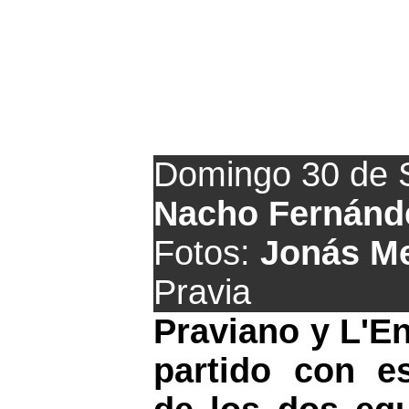
Sin goles, 
Domingo 30 de 
Nacho Fernánd
Fotos:
Jonás M
Pravia
Praviano y L'E
partido con e