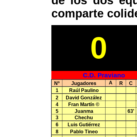
de los dos equ
comparte colide
0
C.D. Praviano
A
Nº
Jugadores
R
C
1
Raúl Paulino
2
David González
4
Fran Martín ©
5
Juanma
63'
3
Chechu
6
Luis Gutiérrez
8
Pablo Tineo