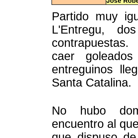
José Robe
Partido muy ig
L'Entregu, do
contrapuestas.
caer goleados 
entreguinos ll
Santa Catalina.
No hubo dom
encuentro al que
que dispuso de