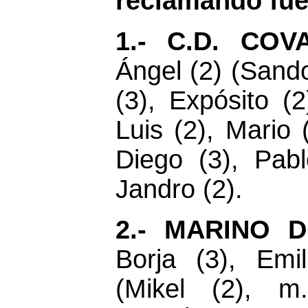
reclamando fue
1.-
C.D. COV
Ángel (2) (Sando
(3), Expósito (
Luis (2), Mario 
Diego (3), Pab
Jandro (2).
2.-
MARINO 
Borja (3), Emil
(Mikel (2), m