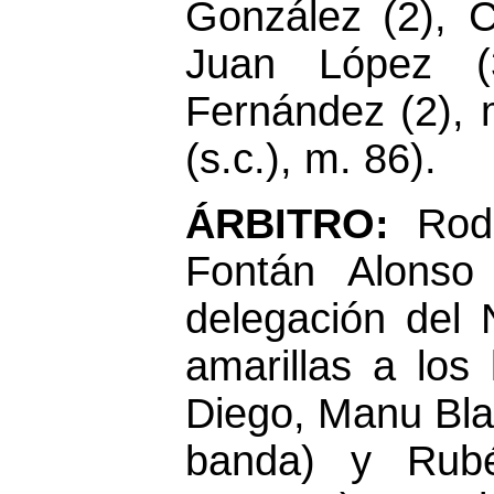
González (2), C
Juan López (3
Fernández (2), m
(s.c.), m. 86).
ÁRBITRO:
Rod
Fontán Alonso
delegación del N
amarillas a los 
Diego, Manu Bla
banda) y Rubé