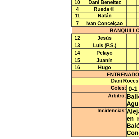
10
Dani Beneitez
4
Rueda ©
11
Natán
7
Ivan Conceiçao
BANQUILL
12
Jesús
13
Luis (P.S.)
14
Pelayo
15
Juanín
16
Hugo
ENTRENADO
Dani Roces
Goles:
0-1 
Árbitro:
Bal
Agui
Incidencias:
Ale
en 
Bal
Con