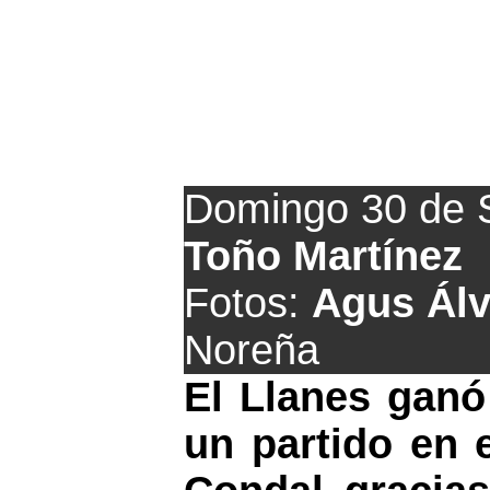
Ll
Domingo 30 de 
Toño Martínez
Fotos:
Agus Álv
Noreña
El Llanes ganó
un partido en 