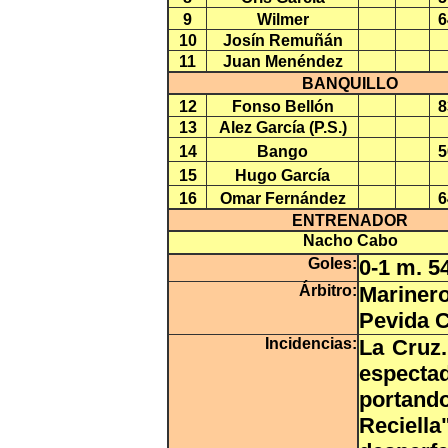
9
Wilmer
6
10
Josín Remuñán
11
Juan Menéndez
BANQUILLO
12
Fonso Bellón
8
13
Alez García (P.S.)
14
Bango
5
15
Hugo García
16
Omar Fernández
6
ENTRENADOR
Nacho Cabo
Goles:
0-1 m. 5
Árbitro:
Mariner
Pevida C
Incidencias:
La Cruz.
especta
portand
Reciella