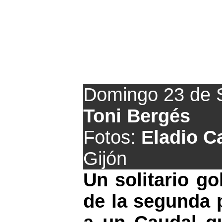
Trabajada vic
Domingo 23 de 
Toni Bergés
Fotos:
Eladio C
Gijón
Un solitario go
de la segunda p