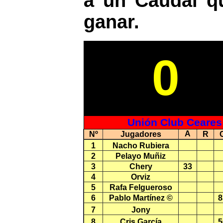
a un Caudal q
ganar.
0
Unión Club Ceares
A
Nº
Jugadores
R
1
Nacho Rubiera
2
Pelayo Muñiz
3
Chery
33
4
Orviz
5
Rafa Felgueroso
6
Pablo Martínez ©
8
7
Jony
8
Cris García
5