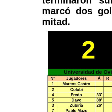
terminaron su
marcó dos gol
mitad.
2
Universidad de Ov
A
Nº
Jugadores
R
1
Marcos Castro
2
Colubi
4
Fredo
33'
5
Davo
88'
3
Zubiría
26'
7
Pablo Mazo