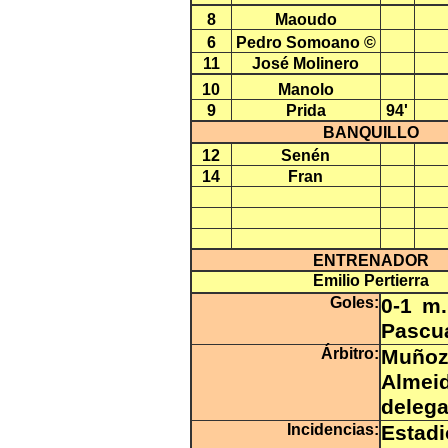
8
Maoudo
6
Pedro Somoano ©
11
José Molinero
10
Manolo
9
Prida
94'
BANQUILLO
12
Senén
14
Fran
ENTRENADOR
Emilio Pertierra
Goles:
0-1 m
Pascua
Árbitro:
Muñoz
Almeid
delega
Incidencias:
Estad