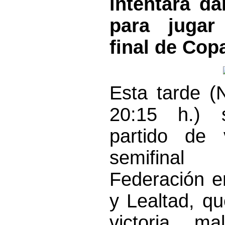
intentará da
para jugar
final de Cop
Esta tarde (
20:15 h.) 
partido de 
semifina
Federación e
y Lealtad, q
victoria m