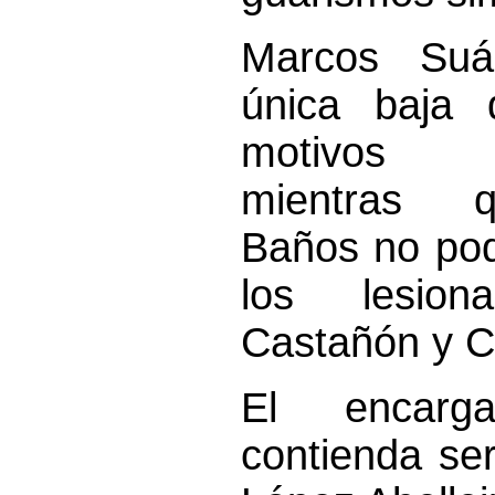
Marcos Suá
única baja 
motivos p
mientras 
Baños no pod
los lesion
Castañón y C
El encar
contienda se