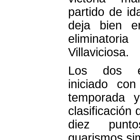
partido de id
deja bien e
eliminatori
Villaviciosa.
Los dos e
iniciado co
temporada y
clasificación
diez pun
guarismos sim