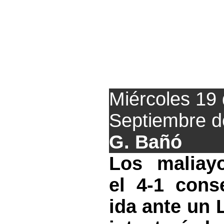
El Lealtad busc
para la Fi
Miércoles 19
Septiembre d
G. Bañó
Los maliay
el 4-1 cons
ida ante un 