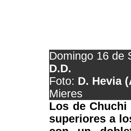
El Caudal no e
Domingo 16 de 
D.D.
Foto:
D. Hevia 
Mieres
Los de Chuchi
superiores a lo