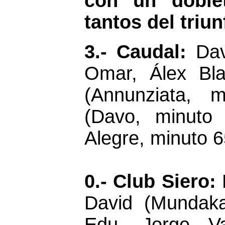
con un doblet
tantos del triun
3.- Caudal:
Dav
Omar, Álex Bla
(Annunziata, 
(Davo, minuto
Alegre, minuto 65
0.- Club Siero:
David (Mundaka
Edu, Jorge Va