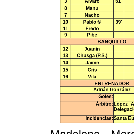
3
Álvaro
61'
8
Manu
7
Nacho
10
Pablo ©
39'
11
Fredo
9
Pibe
BANQUILLO
12
Juanin
13
Chusga (P.S.)
14
Jaime
15
Cris
16
Vila
ENTRENADOR
Adrián González
Goles:
Árbitro:
López A
Delegaci
Incidencias:
Santa Eul