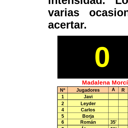
intensidad. 
varias ocasio
acertar.
0
Madalena Morc
A
Nº
Jugadores
R
1
Javi
2
Leyder
4
Carlos
5
Borja
6
Román
35'