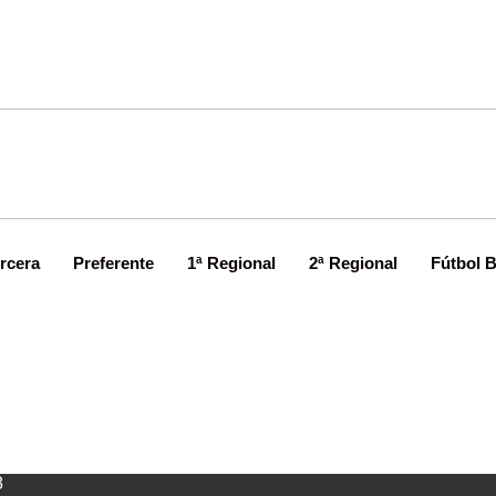
rcera
Preferente
1ª Regional
2ª Regional
Fútbol 
l Avilés resiste en Santa Cruz
8