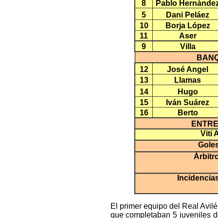
8
Pablo Hernánde
5
Dani Peláez
10
Borja López
11
Aser
9
Villa
BANQ
12
José Angel
13
Llamas
14
Hugo
15
Iván Suárez
16
Berto
ENTR
Viti
Goles
Árbitr
Incidencia
El primer equipo del Real Avil
que completaban 5 juveniles de