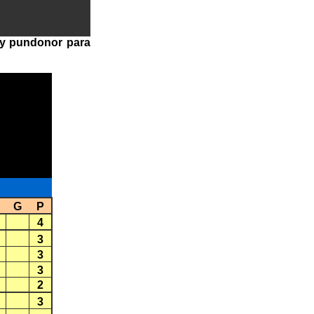
n y pundonor para
G
P
4
3
3
3
2
3