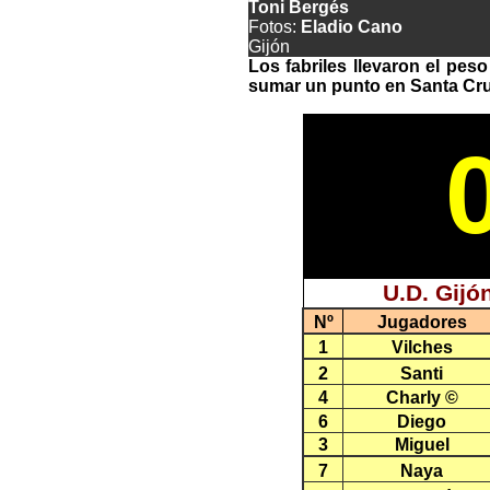
Toni Bergés
Fotos:
Eladio Cano
Gijón
Los fabriles llevaron el pes
sumar un punto en Santa Cru
U.D. Gijón
Nº
Jugadores
1
Vilches
2
Santi
4
Charly ©
6
Diego
3
Miguel
7
Naya