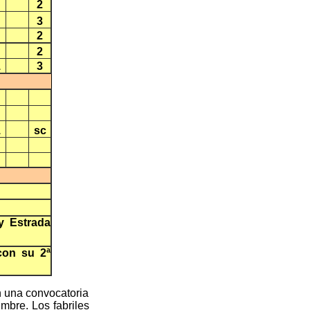
2
3
2
2
1
3
1
sc
y Estrada
con su 2ª
n una convocatoria
mbre. Los fabriles