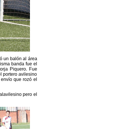
ró un balón al área
misma banda fue el
orja Piquero. Fue
l portero avilesino
 envío que rozó el
alavilesino pero el