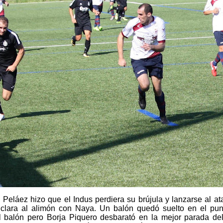
 Peláez hizo que el Indus perdiera su brújula y lanzarse al a
 clara al alimón con Naya. Un balón quedó suelto en el punt
l balón pero Borja Piquero desbarató en la mejor parada del