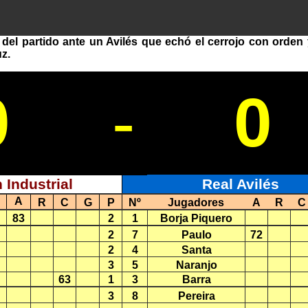
o del partido ante un Avilés que echó el cerrojo con orde
z.
0
-
0
 Industrial
Real Avilés
A
R
C
G
P
Nº
Jugadores
A
R
C
83
2
1
Borja Piquero
2
7
Paulo
72
2
4
Santa
3
5
Naranjo
63
1
3
Barra
3
8
Pereira