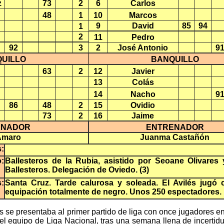
z
73
2
6
Carlos
48
1
10
Marcos
9
David
85
94
1
2
11
Pedro
92
3
2
José Antonio
9
UILLO
BANQUILLO
63
2
12
Javier
13
Colás
14
Nacho
9
86
48
2
15
Ovidio
73
2
16
Jaime
ENADOR
ENTRENADOR
 Amaro
Juanma Castañón
:
o:
Ballesteros de la Rubia, asistido por Seoane Olivares 
Ballesteros. Delegación de Oviedo. (3)
s:
Santa Cruz. Tarde calurosa y soleada. El Avilés jugó 
equipación totalmente de negro. Unos 250 espectadores.
és se presentaba al primer partido de liga con once jugadores e
l equipo de Liga Nacional, tras una semana llena de incertidu