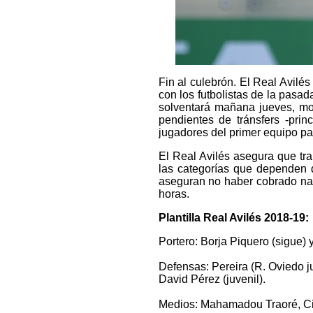
Fin al culebrón. El Real Avilé
con los futbolistas de la pasa
solventará mañana jueves, mo
pendientes de tránsfers -pri
jugadores del primer equipo par
El Real Avilés asegura que tr
las categorías que dependen d
aseguran no haber cobrado nad
horas.
Plantilla Real Avilés 2018-19:
Portero: Borja Piquero (sigue)
Defensas: Pereira (R. Oviedo ju
David Pérez (juvenil).
Medios: Mahamadou Traoré, Ciss