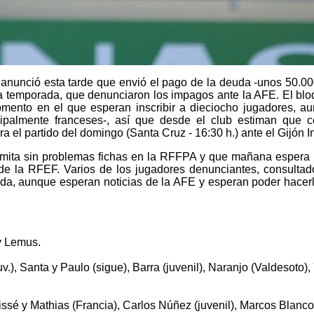
s anunció esta tarde que envió el pago de la deuda -unos 50.00
da temporada, que denunciaron los impagos ante la AFE. El blo
mento en el que esperan inscribir a dieciocho jugadores, au
ncipalmente franceses-, así que desde el club estiman que 
a el partido del domingo (Santa Cruz - 16:30 h.) ante el Gijón In
amita sin problemas fichas en la RFFPA y que mañana espera 
e la RFEF. Varios de los jugadores denunciantes, consultado
a, aunque esperan noticias de la AFE y esperan poder hacerl
 y Lemus.
v.), Santa y Paulo (sigue), Barra (juvenil), Naranjo (Valdesoto)
é y Mathias (Francia), Carlos Núñez (juvenil), Marcos Blanco 