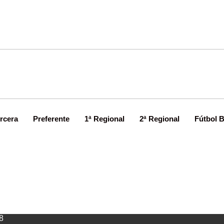
rcera
Preferente
1ª Regional
2ª Regional
Fútbol 
era para mañana el desbloqueo de
8