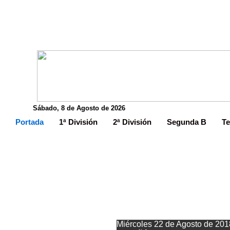
Sábado, 8 de Agosto de 2026
Portada
1ª División
2ª División
Segunda B
Te
El Avilés esp
Miércoles 22 de Agosto de 201