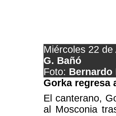
Movimi
Miércoles 22 de
G. Bañó
Foto:
Bernardo 
Gorka regresa 
El canterano, Go
al Mosconia tra