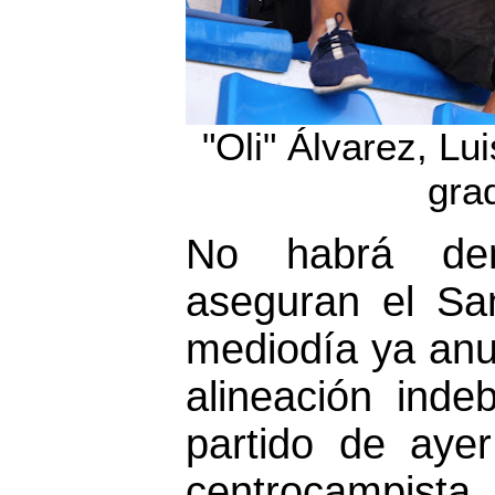
"Oli" Álvarez, Lu
gra
No habrá de
aseguran el Sa
mediodía ya anu
alineación ind
partido de aye
centrocampista