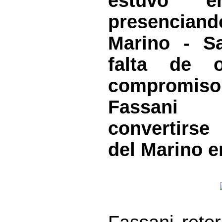
estuvo e
presenciand
Marino - S
falta de of
compromi
Fassan
convertirs
del Marino e