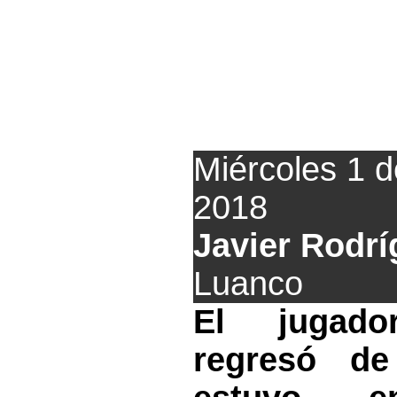
Fassani estu
Miércoles 1 
2018
Javier Rodrí
Luanco
El jugado
regresó de