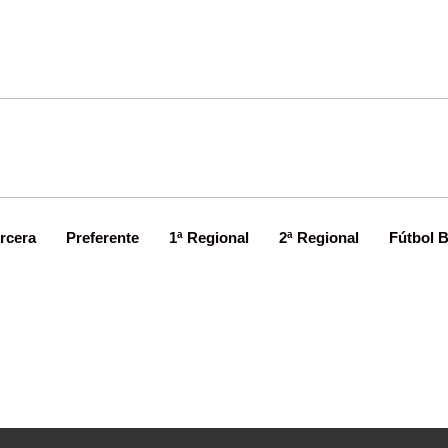
rcera
Preferente
1ª Regional
2ª Regional
Fútbol 
ctualidad en Tercera División