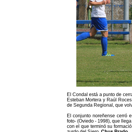
El Condal está a punto de cerra
Esteban Mortera y Raúl Roces, 
de Segunda Regional, que volve
El conjunto noreñense cerró e
foto- (Oviedo - 1998), que lle
con el que terminó su formación
zurdo del Siero,
Chus Prado
.