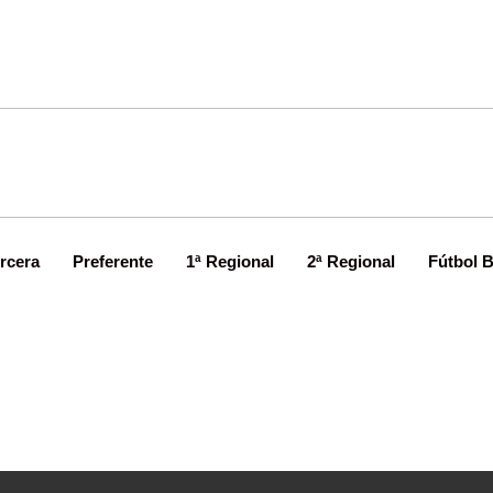
rcera
Preferente
1ª Regional
2ª Regional
Fútbol 
Tres fichajes en Tercera