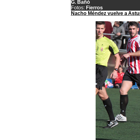
G. Bañó
Fotos:
Fierros
Nacho Méndez vuelve a Asturia