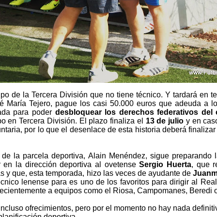
po de la Tercera División que no tiene técnico. Y tardará en t
sé María Tejero, pague los casi 50.000 euros que adeuda a l
rada para poder
desbloquear los derechos federativos del 
po en Tercera División. El plazo finaliza el
13 de julio
y en caso
ntaria, por lo que el desenlace de esta historia deberá finaliza
e de la parcela deportiva, Alain Menéndez, sigue preparando
 en la dirección deportiva al ovetense
Sergio Huerta
, que 
s y que, esta temporada, hizo las veces de ayudante de
Juanm
cnico lenense para es uno de los favoritos para dirigir al Real
recientemente a equipos como el Riosa, Campomanes, Beredi o
ncluso ofrecimientos, pero por el momento no hay nada definiti
 planificación deportiva.