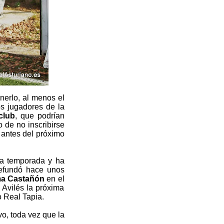
enerlo, al menos el
os jugadores de la
club
, que podrían
 de no inscribirse
r antes del próximo
 la temporada y ha
refundó hace unos
a Castañón
en el
 Avilés la próxima
 Real Tapia.
vo, toda vez que la