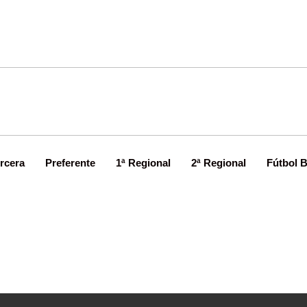
rcera
Preferente
1ª Regional
2ª Regional
Fútbol 
ón favorito para entrenar al Real