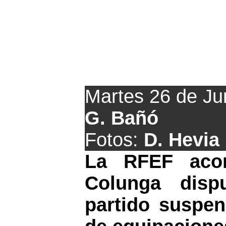
Este sábado se juga
Martes 26 de Ju
G. Bañó
Fotos:
D. Hevia
La RFEF aco
Colunga disp
partido suspen