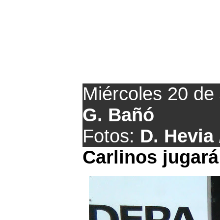
Movimien
Miércoles 20 de
G. Bañó
Fotos:
D. Hevia 
Carlinos jugará