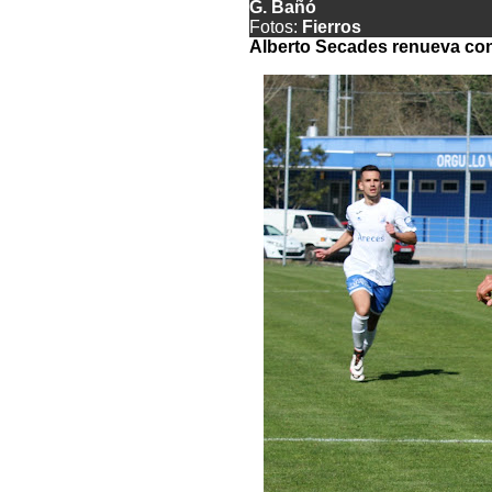
G. Bañó
Fotos:
Fierros
Alberto Secades renueva co