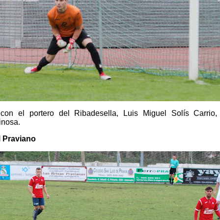
 con el portero del Ribadesella, Luis Miguel Solís Carrio
inosa.
l Praviano