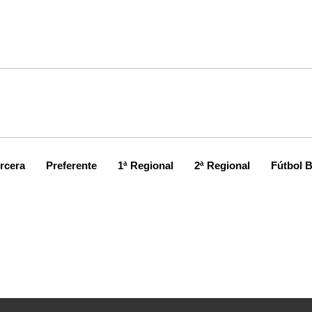
rcera
Preferente
1ª Regional
2ª Regional
Fútbol 
ctualidad en Tercera División