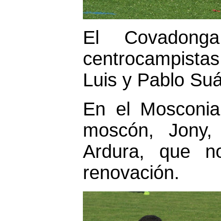
El Covadong
centrocampistas 
Luis y Pablo Suár
En el Mosconia 
moscón, Jony,
Ardura, que n
renovación.