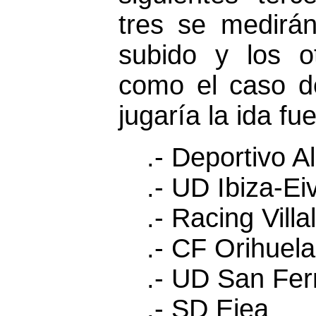
tres se medir
subido y los o
como el caso d
jugaría la ida fu
.- Deportivo A
.- UD Ibiza-Ei
.- Racing Villa
.- CF Orihuela
.- UD San Fe
.- SD Ejea