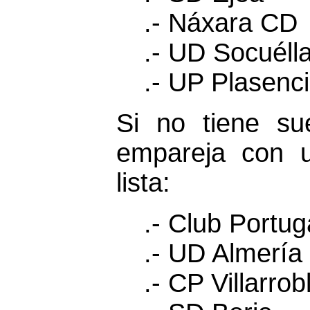
.- Náxara CD
.- UD Socuél
.- UP Plasenc
Si no tiene su
empareja con u
lista:
.- Club Portug
.- UD Almería 
.- CP Villarro