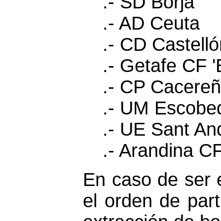
.- SD Borja
.- AD Ceuta
.- CD Castelló
.- Getafe CF '
.- CP Cacere
.- UM Escobe
.- UE Sant An
.- Arandina C
En caso de ser
el orden de part