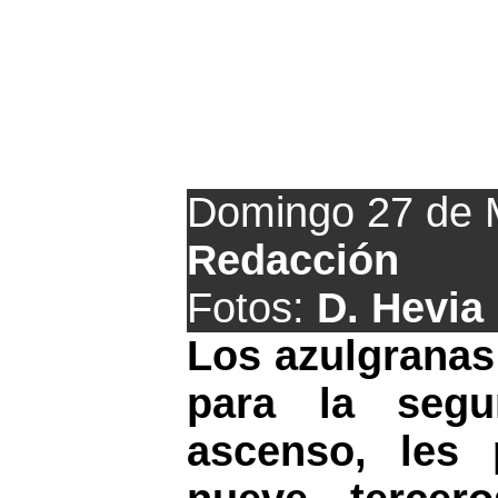
Los posibl
Domingo 27 de 
Redacción
Fotos:
D. Hevia
Los azulgranas
para la segu
ascenso, les