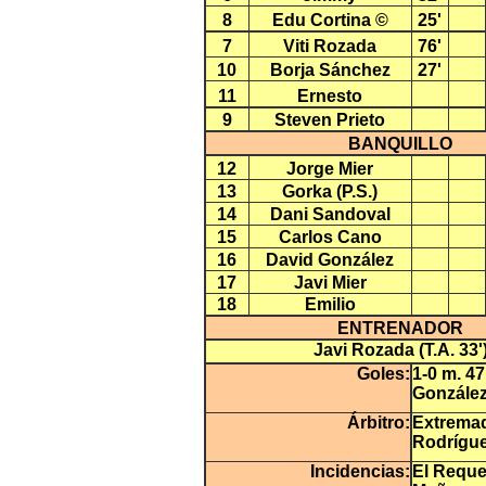
8
Edu Cortina ©
25'
7
Viti Rozada
76'
10
Borja Sánchez
27'
11
Ernesto
9
Steven Prieto
BANQUILLO
12
Jorge Mier
13
Gorka (P.S.)
14
Dani Sandoval
15
Carlos Cano
16
David González
17
Javi Mier
18
Emilio
ENTRENADOR
Javi Rozada (T.A. 33'
Goles:
1-0 m. 47
González
Árbitro:
Extrema
Rodrígue
Incidencias:
El Reque