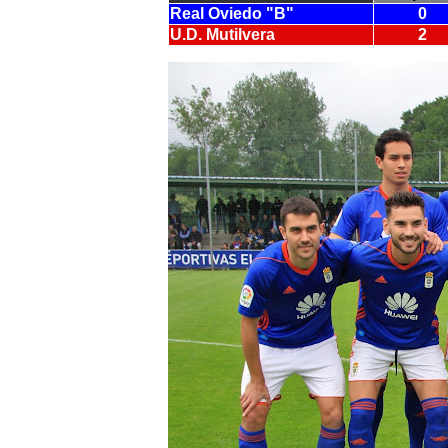
Real Oviedo "B"
0
U.D. Mutilvera
2