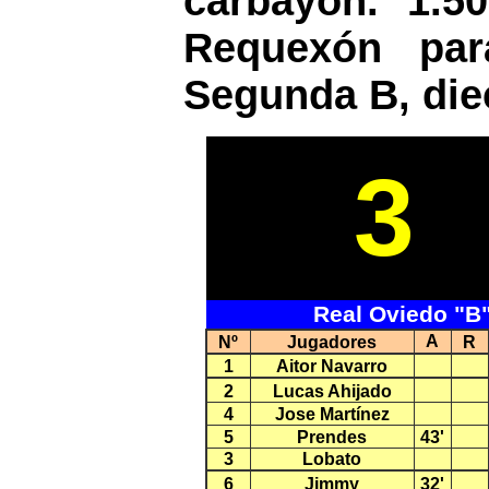
carbayón. 1.50
Requexón para
Segunda B, die
3
Real Oviedo "B
A
Nº
Jugadores
R
1
Aitor Navarro
2
Lucas Ahijado
4
Jose Martínez
5
Prendes
43'
3
Lobato
6
Jimmy
32'