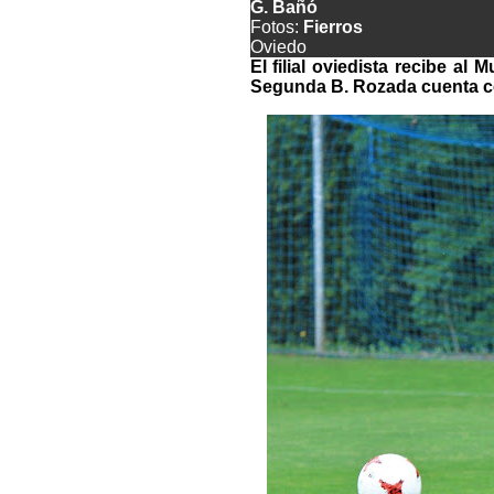
G. Bañó
Fotos:
Fierros
Oviedo
El filial oviedista recibe al
Segunda B. Rozada cuenta co