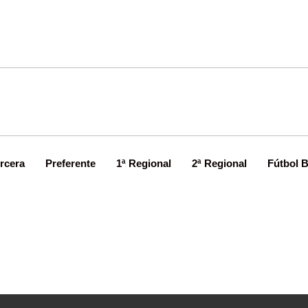
rcera
Preferente
1ª Regional
2ª Regional
Fútbol 
reparado para poner la guinda al 